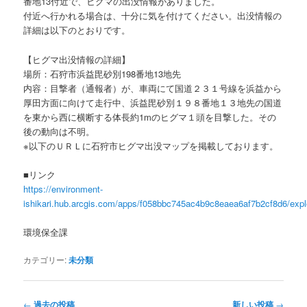
番地13付近で、ヒグマの出没情報がありました。
付近へ行かれる場合は、十分に気を付けてください。出没情報の
詳細は以下のとおりです。
【ヒグマ出没情報の詳細】
場所：石狩市浜益毘砂別198番地13地先
内容：目撃者（通報者）が、車両にて国道２３１号線を浜益から
厚田方面に向けて走行中、浜益毘砂別１９８番地１３地先の国道
を東から西に横断する体長約1mのヒグマ１頭を目撃した。その
後の動向は不明。
※以下のＵＲＬに石狩市ヒグマ出没マップを掲載しております。
■リンク
https://environment-
ishikari.hub.arcgis.com/apps/f058bbc745ac4b9c8eaea6af7b2cf8d6/expl
環境保全課
カテゴリー:
未分類
投
←
過去の投稿
新しい投稿
→