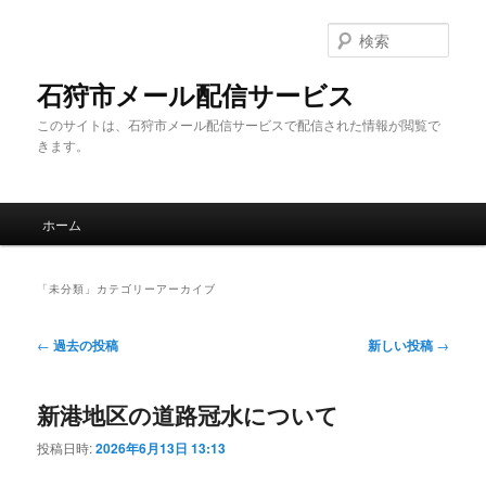
メ
サ
イ
ブ
検
ン
コ
索
コ
ン
石狩市メール配信サービス
ン
テ
このサイトは、石狩市メール配信サービスで配信された情報が閲覧で
テ
ン
きます。
ン
ツ
ツ
へ
へ
移
メ
移
動
ホーム
イ
動
ン
メ
「
未分類
」カテゴリーアーカイブ
ニ
ュ
投
←
過去の投稿
新しい投稿
→
ー
稿
ナ
新港地区の道路冠水について
ビ
ゲ
投稿日時:
2026年6月13日 13:13
ー
シ