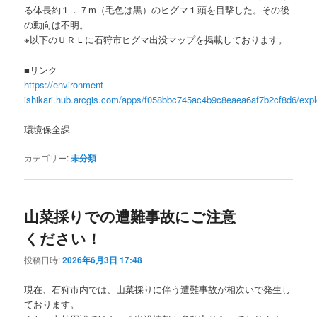
る体長約１．７m（毛色は黒）のヒグマ１頭を目撃した。その後
の動向は不明。
※以下のＵＲＬに石狩市ヒグマ出没マップを掲載しております。
■リンク
https://environment-
ishikari.hub.arcgis.com/apps/f058bbc745ac4b9c8eaea6af7b2cf8d6/expl
環境保全課
カテゴリー:
未分類
山菜採りでの遭難事故にご注意
ください！
投稿日時:
2026年6月3日 17:48
現在、石狩市内では、山菜採りに伴う遭難事故が相次いで発生し
ております。