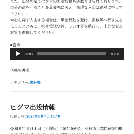
また、山林周辺ではクマの出没情報も多数寄せられております。
自分の命を守ることを最優先に考え、無理な入山は絶対に控えて
下さい。
やむを得ず入山する場合は、単独行動を避け、家族等へ行き先を
伝えるとともに、携帯電話や鈴、ラジオ等を携行し、十分な安全
対策を徹底してください。
■音声
音
00:00
00:00
声
プ
レ
危機管理課
ー
ヤ
カテゴリー:
未分類
ー
ヒグマ出没情報
投稿日時:
2026年6月1日 18:10
令和８年６月１日（月曜日）15時15分頃、石狩市浜益毘砂別198