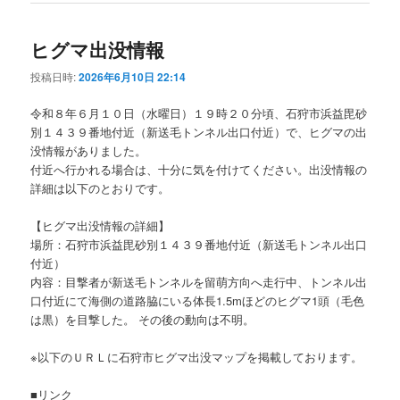
ヒグマ出没情報
投稿日時:
2026年6月10日 22:14
令和８年６月１０日（水曜日）１９時２０分頃、石狩市浜益毘砂
別１４３９番地付近（新送毛トンネル出口付近）で、ヒグマの出
没情報がありました。
付近へ行かれる場合は、十分に気を付けてください。出没情報の
詳細は以下のとおりです。
【ヒグマ出没情報の詳細】
場所：石狩市浜益毘砂別１４３９番地付近（新送毛トンネル出口
付近）
内容：目撃者が新送毛トンネルを留萌方向へ走行中、トンネル出
口付近にて海側の道路脇にいる体長1.5mほどのヒグマ1頭（毛色
は黒）を目撃した。 その後の動向は不明。
※以下のＵＲＬに石狩市ヒグマ出没マップを掲載しております。
■リンク