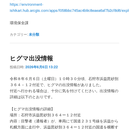
https://environment-
ishikari.hub.arcgis.com/apps/f058bbc745ac4b9c8eaea6af7b2cf8d6/expl
環境保全課
カテゴリー:
未分類
ヒグマ出没情報
投稿日時:
2026年6月6日 13:22
令和８年６月６日（土曜日）１０時３０分頃、石狩市浜益毘砂別
３６４－１２付近で、ヒグマの出没情報がありました。
付近へ行かれる場合は、十分に気を付けてください。出没情報の
詳細は以下のとおりです。
【ヒグマ出没情報の詳細】
場所：石狩市浜益毘砂別３６４ー１２付近
内容：目撃者（通報者）が、車両にて国道２３１号線を浜益から
札幌方面に走行中、浜益毘砂別３６４ー１２付近の国道を横断す