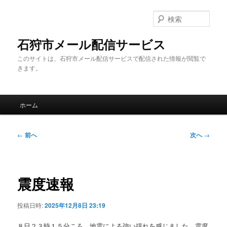
メ
イ
検
ン
索
コ
石狩市メール配信サービス
ン
このサイトは、石狩市メール配信サービスで配信された情報が閲覧で
テ
きます。
ン
ツ
へ
メ
移
ホーム
イ
動
ン
メ
投
←
前へ
次へ
→
ニ
稿
ュ
ナ
ー
ビ
ゲ
震度速報
ー
シ
投稿日時:
2025年12月8日 23:19
ョ
ン
８日２３時１５分ころ、地震による強い揺れを感じました。震度