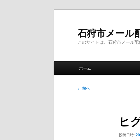
メ
イ
ン
石狩市メール
コ
このサイトは、石狩市メール配
ン
テ
ン
メ
ツ
ホーム
イ
へ
ン
移
メ
投
動
←
前へ
ニ
稿
ュ
ナ
ー
ビ
ヒ
ゲ
ー
シ
投稿日時:
2