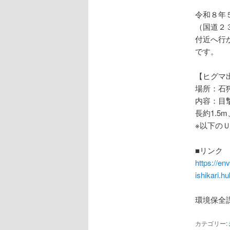
ョ
ン
令和８年
（国道２
付近へ行
です。
【ヒグマ
場所：石
内容：目
長約1.
※以下の
■リンク
https://en
ishikari.
環境保全
カテゴリー: