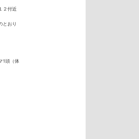
１２付近
のとおり
マ1頭（体