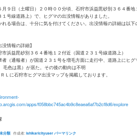
５月９日（土曜日）２０時００分頃、石狩市浜益毘砂別３６４番地
３１号線道路上）で、ヒグマの出没情報がありました。
かれる場合は、十分に気を付けてください。出没情報の詳細は以下
出没情報の詳細】
狩市浜益毘砂別３６４番地１２付近（国道２３１号線道路上）
撃者（通報者）が国道２３１号を増毛方面に走行中、道路上にヒグ
5m、毛色は黒）が居た。その後の動向は不明
ＵＲＬに石狩市ヒグマ出没マップを掲載しております。
vironment-
hub.arcgis.com/apps/f058bbc745ac4b9c8eaea6af7b2cf8d6/explore
課
未分類
作成者:
ishikaricityuser
パーマリンク