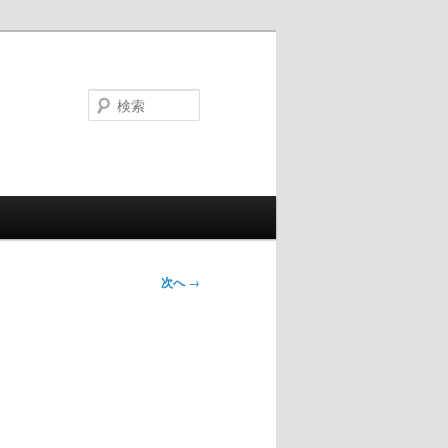
検
索
次へ
→